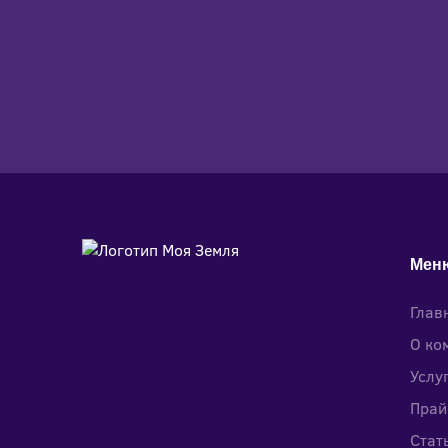
Мен
Глав
О ко
Услу
Прай
Стат