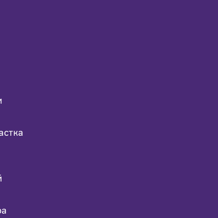
м
астка
й
ра